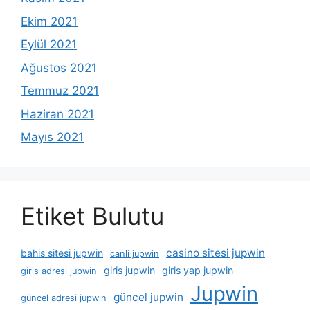
Ekim 2021
Eylül 2021
Ağustos 2021
Temmuz 2021
Haziran 2021
Mayıs 2021
Etiket Bulutu
casino sitesi jupwin
bahis sitesi jupwin
canli jupwin
giris jupwin
giris yap jupwin
giris adresi jupwin
Jupwin
güncel jupwin
güncel adresi jupwin