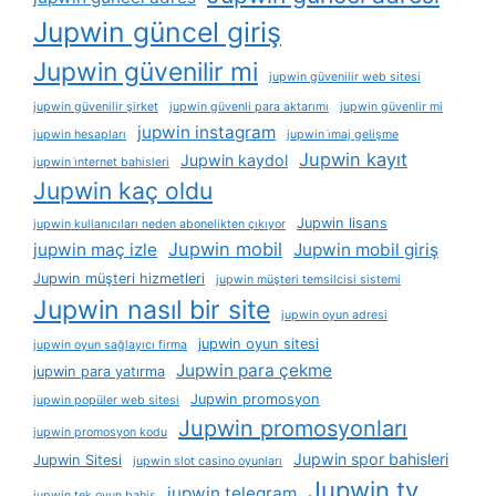
Jupwin güncel giriş
Jupwin güvenilir mi
jupwin güvenilir web sitesi
jupwin güvenilir şirket
jupwin güvenli para aktarımı
jupwin güvenlir mi
jupwin instagram
jupwin hesapları
jupwin i̇maj gelişme
Jupwin kayıt
Jupwin kaydol
jupwin i̇nternet bahisleri
Jupwin kaç oldu
Jupwin lisans
jupwin kullanıcıları neden abonelikten çıkıyor
Jupwin mobil
jupwin maç izle
Jupwin mobil giriş
Jupwin müşteri hizmetleri
jupwin müşteri temsilcisi sistemi
Jupwin nasıl bir site
jupwin oyun adresi
jupwin oyun sitesi
jupwin oyun sağlayıcı firma
Jupwin para çekme
jupwin para yatırma
Jupwin promosyon
jupwin popüler web sitesi
Jupwin promosyonları
jupwin promosyon kodu
Jupwin spor bahisleri
Jupwin Sitesi
jupwin slot casino oyunları
Jupwin tv
jupwin telegram
jupwin tek oyun bahis