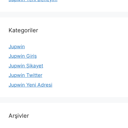
Kategoriler
Jupwin
Jupwin Giriş
Jupwin Şikayet
Jupwin Twitter
Jupwin Yeni Adresi
Arşivler