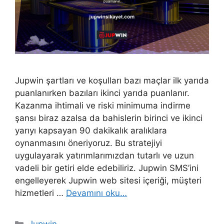
Jupwin şartları ve koşulları bazı maçlar ilk yarıda
puanlanırken bazıları ikinci yarıda puanlanır.
Kazanma ihtimali ve riski minimuma indirme
şansı biraz azalsa da bahislerin birinci ve ikinci
yarıyı kapsayan 90 dakikalık aralıklara
oynanmasını öneriyoruz. Bu stratejiyi
uygulayarak yatırımlarımızdan tutarlı ve uzun
vadeli bir getiri elde edebiliriz. Jupwin SMS’ini
engelleyerek Jupwin web sitesi içeriği, müşteri
hizmetleri …
Devamını oku…
Kategoriler