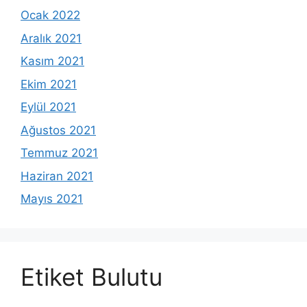
Ocak 2022
Aralık 2021
Kasım 2021
Ekim 2021
Eylül 2021
Ağustos 2021
Temmuz 2021
Haziran 2021
Mayıs 2021
Etiket Bulutu