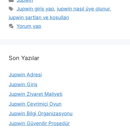
Jupwin
Etiketler
Jupwin giriş yap
,
jupwin nasıl üye olunur
,
jupwin şartları ve koşulları
Yorum yap
Son Yazılar
Jupwin Adresi
Jupwin Giriş
Jupwin Ziyaret Maliyeti
Jupwin Çevrimiçi Oyun
Jupwin Bilgi Organizasyonu
Jupwin Güvenilir Prosedür