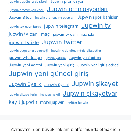
Jupwin promosyon
jupwin popüler web sitesi
Jupwin promosyonları
jupwin promosyon kodu
Jupwin spor bahisleri
Jupwin Sitesi
jupwin slot casino oyunları
Jupwin tv
jupwin telegram
jupwin tek oyun bahis
jupwin tv canli maç
jupwin tv canli maç izle
Jupwin twitter
jupwin tv izle
jupwin uygulama seçeneği
jupwin web sitesindeki şikayetler
jupwin whatsapp
Jupwin yeni adres
jupwin yatırım
Jupwin yeni adresi
Jupwin yeni giriş
Jupwin yeni giriş adresi
Jupwin yeni güncel giriş
Jupwin şikayet
Jupwin üyelik
Jupwin üye ol
Jupwin şikayetvar
jupwin şikayetlerinin konusu neydi
kayit jupwin
mobil jupwin
twitter jupwin
Avrasya'nın en büyük reklam platformunda olmak için