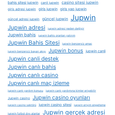
casino sitesi jupwin
bahis sitesi jupwin
canli jupwin
giris jupwin
giris yap jupwin
giris adresi jupwin
Jupwin
güncel jupwin
güncel adresi jupwin
Jupwin adresi
jupwin adresi neden değişir
Jupwin bahis
jupwin bahis oranları yatırım
Jupwin Bahis Sitesi
jupwin benzersiz amaç
Jupwin bonus
jupwin canli
jupwin benzersiz başarı akışı
Jupwin canli destek
Jupwin canlı bahis
Jupwin canlı casino
Jupwin canlı maç izleme
jupwin canlı yardım konusu
jupwin canlı yardımına kimler erişebilir
Jupwin casino oyunları
Jupwin casino
jupwin casino sitesi
jupwin casino sektörü
jupwin erişim engelleme
Jupwin gerçek adresi
jupwin futbol dışı alanlar