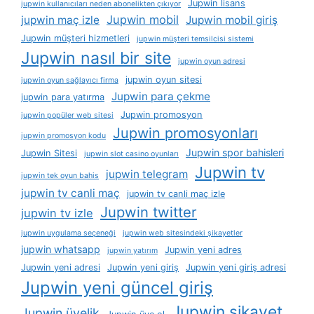
Jupwin lisans
jupwin kullanıcıları neden abonelikten çıkıyor
Jupwin mobil
jupwin maç izle
Jupwin mobil giriş
Jupwin müşteri hizmetleri
jupwin müşteri temsilcisi sistemi
Jupwin nasıl bir site
jupwin oyun adresi
jupwin oyun sitesi
jupwin oyun sağlayıcı firma
Jupwin para çekme
jupwin para yatırma
Jupwin promosyon
jupwin popüler web sitesi
Jupwin promosyonları
jupwin promosyon kodu
Jupwin spor bahisleri
Jupwin Sitesi
jupwin slot casino oyunları
Jupwin tv
jupwin telegram
jupwin tek oyun bahis
jupwin tv canli maç
jupwin tv canli maç izle
Jupwin twitter
jupwin tv izle
jupwin uygulama seçeneği
jupwin web sitesindeki şikayetler
jupwin whatsapp
Jupwin yeni adres
jupwin yatırım
Jupwin yeni adresi
Jupwin yeni giriş
Jupwin yeni giriş adresi
Jupwin yeni güncel giriş
Jupwin şikayet
Jupwin üyelik