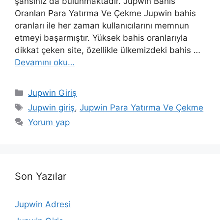
şansınız da bulunmaktadır. Jupwin Bahis
Oranları Para Yatırma Ve Çekme Jupwin bahis
oranları ile her zaman kullanıcılarını memnun
etmeyi başarmıştır. Yüksek bahis oranlarıyla
dikkat çeken site, özellikle ülkemizdeki bahis …
Devamını oku…
Kategoriler
Jupwin Giriş
Etiketler
Jupwin giriş
,
Jupwin Para Yatırma Ve Çekme
Yorum yap
Son Yazılar
Jupwin Adresi