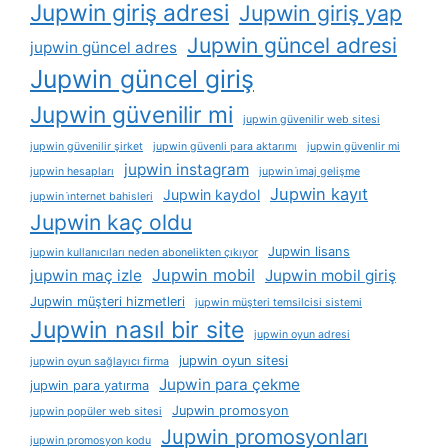
Jupwin giriş adresi
Jupwin giriş yap
Jupwin güncel adresi
jupwin güncel adres
Jupwin güncel giriş
Jupwin güvenilir mi
jupwin güvenilir web sitesi
jupwin güvenilir şirket
jupwin güvenli para aktarımı
jupwin güvenlir mi
jupwin instagram
jupwin hesapları
jupwin i̇maj gelişme
Jupwin kayıt
Jupwin kaydol
jupwin i̇nternet bahisleri
Jupwin kaç oldu
Jupwin lisans
jupwin kullanıcıları neden abonelikten çıkıyor
Jupwin mobil
jupwin maç izle
Jupwin mobil giriş
Jupwin müşteri hizmetleri
jupwin müşteri temsilcisi sistemi
Jupwin nasıl bir site
jupwin oyun adresi
jupwin oyun sitesi
jupwin oyun sağlayıcı firma
Jupwin para çekme
jupwin para yatırma
Jupwin promosyon
jupwin popüler web sitesi
Jupwin promosyonları
jupwin promosyon kodu