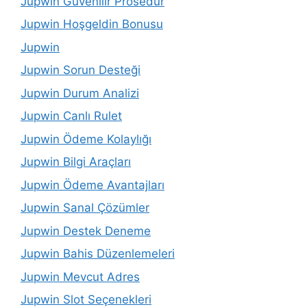
Jupwin Güvenilir Prosedür
Jupwin Hoşgeldin Bonusu
Jupwin
Jupwin Sorun Desteği
Jupwin Durum Analizi
Jupwin Canlı Rulet
Jupwin Ödeme Kolaylığı
Jupwin Bilgi Araçları
Jupwin Ödeme Avantajları
Jupwin Sanal Çözümler
Jupwin Destek Deneme
Jupwin Bahis Düzenlemeleri
Jupwin Mevcut Adres
Jupwin Slot Seçenekleri