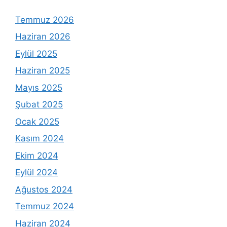
Temmuz 2026
Haziran 2026
Eylül 2025
Haziran 2025
Mayıs 2025
Şubat 2025
Ocak 2025
Kasım 2024
Ekim 2024
Eylül 2024
Ağustos 2024
Temmuz 2024
Haziran 2024