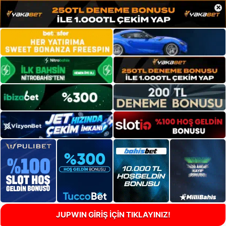
×
JUPWIN GİRİŞ İÇİN TIKLAYINIZ!