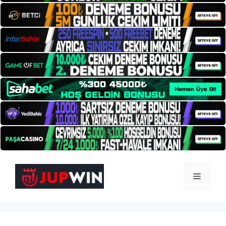
İçeriğe
atla
Menü