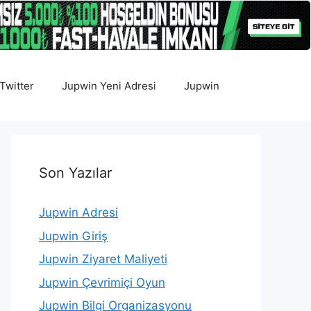
Twitter
Jupwin Yeni Adresi
Jupwin
Son Yazılar
Jupwin Adresi
Jupwin Giriş
Jupwin Ziyaret Maliyeti
Jupwin Çevrimiçi Oyun
Jupwin Bilgi Organizasyonu