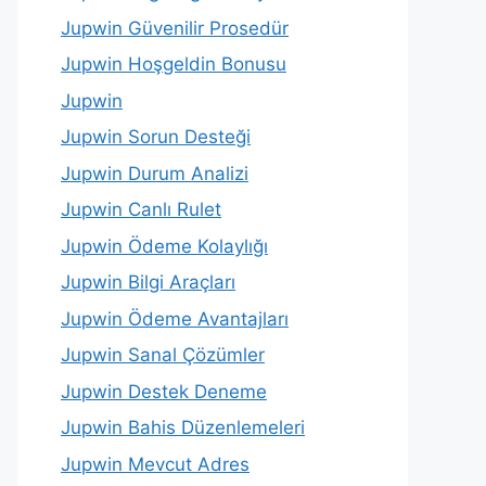
Jupwin Güvenilir Prosedür
Jupwin Hoşgeldin Bonusu
Jupwin
Jupwin Sorun Desteği
Jupwin Durum Analizi
Jupwin Canlı Rulet
Jupwin Ödeme Kolaylığı
Jupwin Bilgi Araçları
Jupwin Ödeme Avantajları
Jupwin Sanal Çözümler
Jupwin Destek Deneme
Jupwin Bahis Düzenlemeleri
Jupwin Mevcut Adres