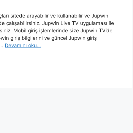
ları sitede arayabilir ve kullanabilir ve Jupwin
de çalışabilirsiniz. Jupwin Live TV uygulaması ile
rsiniz. Mobil giriş işlemlerinde size Jupwin TV’de
n giriş bilgilerini ve güncel Jupwin giriş
 …
Devamını oku…