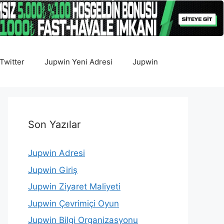
Twitter
Jupwin Yeni Adresi
Jupwin
Son Yazılar
Jupwin Adresi
Jupwin Giriş
Jupwin Ziyaret Maliyeti
Jupwin Çevrimiçi Oyun
Jupwin Bilgi Organizasyonu