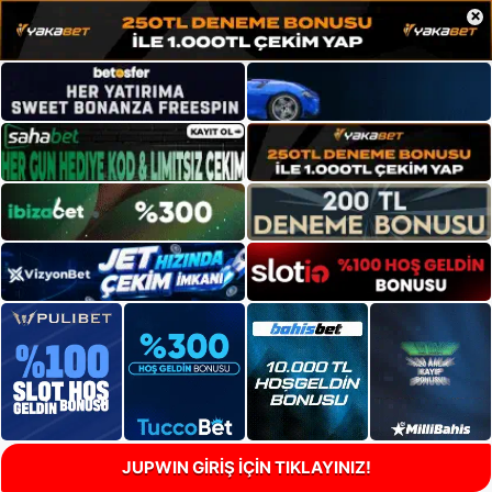
×
JUPWIN GİRİŞ İÇİN TIKLAYINIZ!