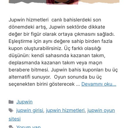
Jupwin hizmetleri canlı bahislerdeki son
dönemdeki artış, Jupwin sektörde dikkate
değer bir figür olarak ortaya çıkmasını sağladı.
Eşleştirme için aynı değere sahip birden fazla
kupon oluşturabilirsiniz. Üç farklı olasılığı
düşünün: kendi sahasında kazanan takım,
deplasmanda kazanan takım veya maçın
berabere bitmesi. Jupwin bahis kuponları bu üç
alternatifi sunuyor. Oyun sonunda bu üç
seçenekten birini gösterecek …
Devamını oku…
Kategoriler
Jupwin
Etiketler
jupwin girisi
,
jupwin hizmetleri
,
jupwin oyun
sitesi
Yorum yap