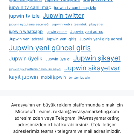
jupwin tv canli maç
jupwin tv canli maç izle
Jupwin twitter
jupwin tv izle
jupwin uygulama seçeneği
jupwin web sitesindeki şikayetler
jupwin whatsapp
Jupwin yeni adres
jupwin yatırım
Jupwin yeni adresi
Jupwin yeni giriş
Jupwin yeni giriş adresi
Jupwin yeni güncel giriş
Jupwin şikayet
Jupwin üyelik
Jupwin üye ol
Jupwin şikayetvar
jupwin şikayetlerinin konusu neydi
kayit jupwin
mobil jupwin
twitter jupwin
Avrasya'nın en büyük reklam platformunda olmak için
Microsoft Teams:
reklam@avrasyamarketing.com
adresimizden veya Telegram: @Avrasyamarketing
adresimizden irtibat kurabilirsiniz. (Tek iletişim
adreslerimiz teams / telegram ve mail adresimizdir.