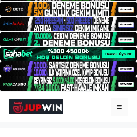
İçeriğe
atla
Menü