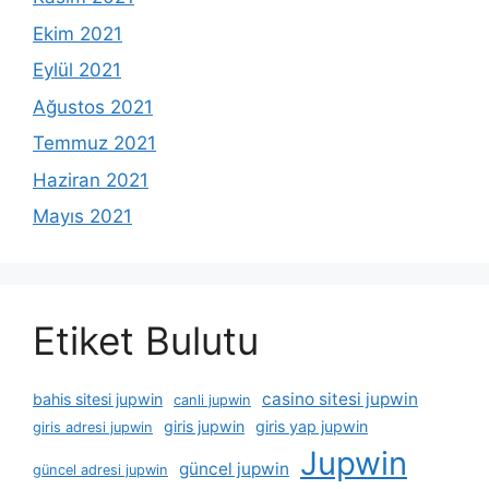
Ekim 2021
Eylül 2021
Ağustos 2021
Temmuz 2021
Haziran 2021
Mayıs 2021
Etiket Bulutu
casino sitesi jupwin
bahis sitesi jupwin
canli jupwin
giris jupwin
giris yap jupwin
giris adresi jupwin
Jupwin
güncel jupwin
güncel adresi jupwin