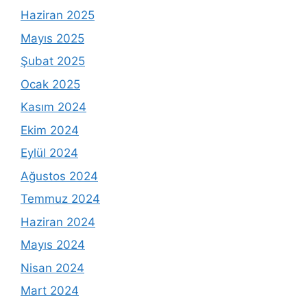
Haziran 2025
Mayıs 2025
Şubat 2025
Ocak 2025
Kasım 2024
Ekim 2024
Eylül 2024
Ağustos 2024
Temmuz 2024
Haziran 2024
Mayıs 2024
Nisan 2024
Mart 2024