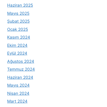
Haziran 2025
Mayıs 2025
Şubat 2025
Ocak 2025
Kasım 2024
Ekim 2024
Eylül 2024
Ağustos 2024
Temmuz 2024
Haziran 2024
Mayıs 2024
Nisan 2024
Mart 2024