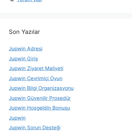
Son Yazılar
Jupwin Adresi
Jupwin Giriş
Jupwin Ziyaret Maliyeti
Jupwin Çevrimiçi Oyun
Jupwin Bilgi Organizasyonu
Jupwin Güvenilir Prosedür
Jupwin Hoşgeldin Bonusu
Jupwin
Jupwin Sorun Desteği