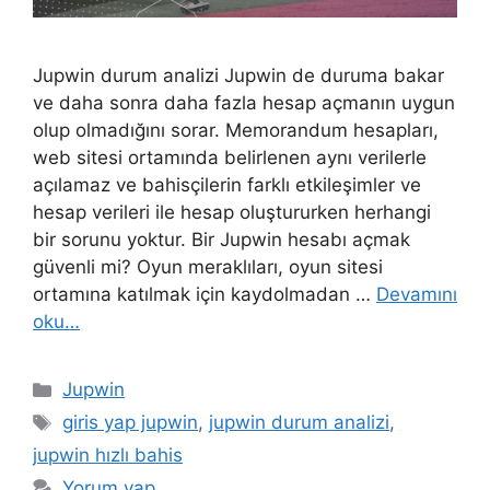
Jupwin durum analizi Jupwin de duruma bakar
ve daha sonra daha fazla hesap açmanın uygun
olup olmadığını sorar. Memorandum hesapları,
web sitesi ortamında belirlenen aynı verilerle
açılamaz ve bahisçilerin farklı etkileşimler ve
hesap verileri ile hesap oluştururken herhangi
bir sorunu yoktur. Bir Jupwin hesabı açmak
güvenli mi? Oyun meraklıları, oyun sitesi
ortamına katılmak için kaydolmadan …
Devamını
oku…
Kategoriler
Jupwin
Etiketler
giris yap jupwin
,
jupwin durum analizi
,
jupwin hızlı bahis
Yorum yap