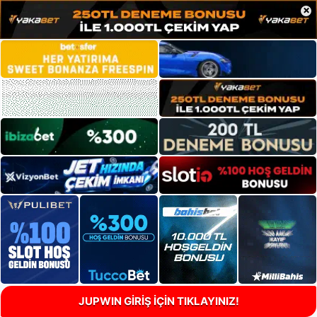
×
JUPWIN GİRİŞ İÇİN TIKLAYINIZ!