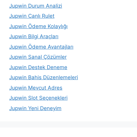
Jupwin Durum Analizi
Jupwin Canlı Rulet
Jupwin Ödeme Kolaylığı
Jupwin Bilgi Araçları
Jupwin Ödeme Avantajları
Jupwin Sanal Çözümler
Jupwin Destek Deneme
Jupwin Bahis Düzenlemeleri
Jupwin Mevcut Adres
Jupwin Slot Seçenekleri
Jupwin Yeni Deneyim