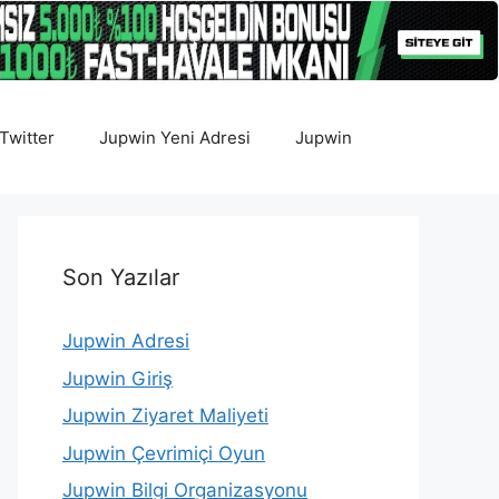
Twitter
Jupwin Yeni Adresi
Jupwin
Son Yazılar
Jupwin Adresi
Jupwin Giriş
Jupwin Ziyaret Maliyeti
Jupwin Çevrimiçi Oyun
Jupwin Bilgi Organizasyonu