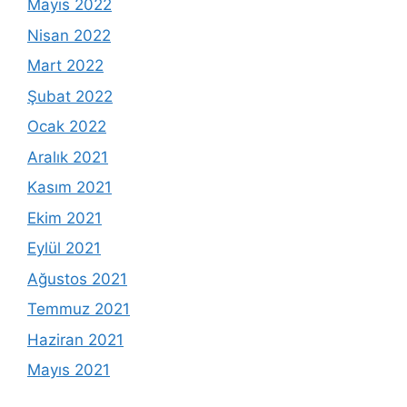
Mayıs 2022
Nisan 2022
Mart 2022
Şubat 2022
Ocak 2022
Aralık 2021
Kasım 2021
Ekim 2021
Eylül 2021
Ağustos 2021
Temmuz 2021
Haziran 2021
Mayıs 2021