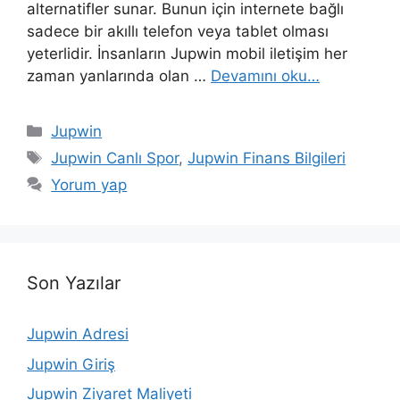
alternatifler sunar. Bunun için internete bağlı
sadece bir akıllı telefon veya tablet olması
yeterlidir. İnsanların Jupwin mobil iletişim her
zaman yanlarında olan …
Devamını oku…
Kategoriler
Jupwin
Etiketler
Jupwin Canlı Spor
,
Jupwin Finans Bilgileri
Yorum yap
Son Yazılar
Jupwin Adresi
Jupwin Giriş
Jupwin Ziyaret Maliyeti