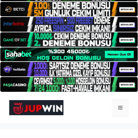
İçeriğe
atla
Menü