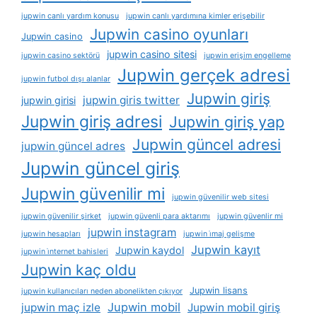
jupwin canlı yardım konusu
jupwin canlı yardımına kimler erişebilir
Jupwin casino oyunları
Jupwin casino
jupwin casino sitesi
jupwin casino sektörü
jupwin erişim engelleme
Jupwin gerçek adresi
jupwin futbol dışı alanlar
Jupwin giriş
jupwin giris twitter
jupwin girisi
Jupwin giriş adresi
Jupwin giriş yap
Jupwin güncel adresi
jupwin güncel adres
Jupwin güncel giriş
Jupwin güvenilir mi
jupwin güvenilir web sitesi
jupwin güvenilir şirket
jupwin güvenli para aktarımı
jupwin güvenlir mi
jupwin instagram
jupwin hesapları
jupwin i̇maj gelişme
Jupwin kayıt
Jupwin kaydol
jupwin i̇nternet bahisleri
Jupwin kaç oldu
Jupwin lisans
jupwin kullanıcıları neden abonelikten çıkıyor
Jupwin mobil
jupwin maç izle
Jupwin mobil giriş