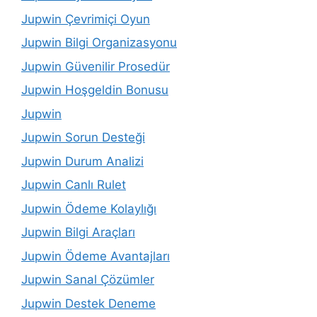
Jupwin Çevrimiçi Oyun
Jupwin Bilgi Organizasyonu
Jupwin Güvenilir Prosedür
Jupwin Hoşgeldin Bonusu
Jupwin
Jupwin Sorun Desteği
Jupwin Durum Analizi
Jupwin Canlı Rulet
Jupwin Ödeme Kolaylığı
Jupwin Bilgi Araçları
Jupwin Ödeme Avantajları
Jupwin Sanal Çözümler
Jupwin Destek Deneme