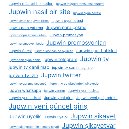
Jupwin müşteri hizmetleri
jupwin müşteri temsilcisi sistemi
Jupwin nasıl bir site
jupwin oyun adresi
jupwin oyun sitesi
jupwin oyun sağlayıcı firma
Jupwin para çekme
jupwin para yatırma
Jupwin promosyon
jupwin popüler web sitesi
Jupwin promosyonları
jupwin promosyon kodu
Jupwin spor bahisleri
Jupwin Sitesi
jupwin slot casino oyunları
Jupwin tv
jupwin telegram
jupwin tek oyun bahis
jupwin tv canli maç
jupwin tv canli maç izle
Jupwin twitter
jupwin tv izle
jupwin uygulama seçeneği
jupwin web sitesindeki şikayetler
jupwin whatsapp
Jupwin yeni adres
jupwin yatırım
Jupwin yeni adresi
Jupwin yeni giriş
Jupwin yeni giriş adresi
Jupwin yeni güncel giriş
Jupwin şikayet
Jupwin üyelik
Jupwin üye ol
Jupwin şikayetvar
jupwin şikayetlerinin konusu neydi