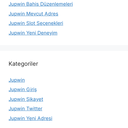
Jupwin Bahis Düzenlemeleri
Jupwin Mevcut Adres
Jupwin Slot Seçenekleri
Jupwin Yeni Deneyim
Kategoriler
Jupwin
Jupwin Giriş
Jupwin Şikayet
Jupwin Twitter
Jupwin Yeni Adresi