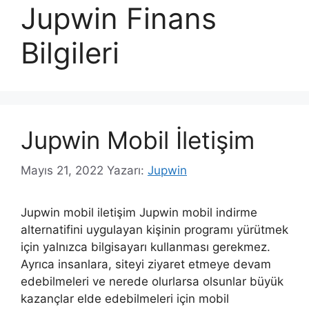
Jupwin Finans
Bilgileri
Jupwin Mobil İletişim
Mayıs 21, 2022
Yazarı:
Jupwin
Jupwin mobil iletişim Jupwin mobil indirme
alternatifini uygulayan kişinin programı yürütmek
için yalnızca bilgisayarı kullanması gerekmez.
Ayrıca insanlara, siteyi ziyaret etmeye devam
edebilmeleri ve nerede olurlarsa olsunlar büyük
kazançlar elde edebilmeleri için mobil