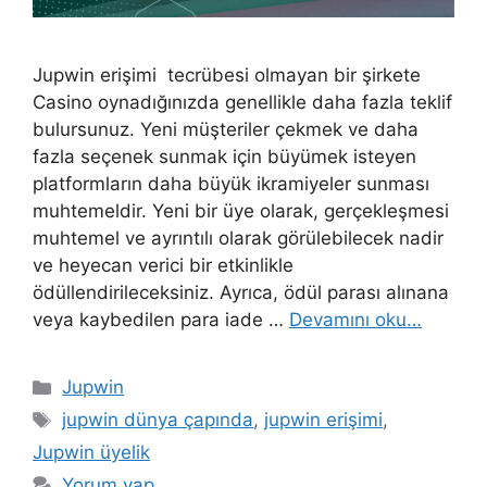
Jupwin erişimi tecrübesi olmayan bir şirkete
Casino oynadığınızda genellikle daha fazla teklif
bulursunuz. Yeni müşteriler çekmek ve daha
fazla seçenek sunmak için büyümek isteyen
platformların daha büyük ikramiyeler sunması
muhtemeldir. Yeni bir üye olarak, gerçekleşmesi
muhtemel ve ayrıntılı olarak görülebilecek nadir
ve heyecan verici bir etkinlikle
ödüllendirileceksiniz. Ayrıca, ödül parası alınana
veya kaybedilen para iade …
Devamını oku…
Kategoriler
Jupwin
Etiketler
jupwin dünya çapında
,
jupwin erişimi
,
Jupwin üyelik
Yorum yap