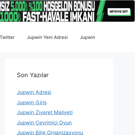
Twitter
Jupwin Yeni Adresi
Jupwin
Son Yazılar
Jupwin Adresi
Jupwin Giriş
Jupwin Ziyaret Maliyeti
Jupwin Çevrimiçi Oyun
Jupwin Bilgi Organizasyonu