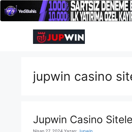
İçeriğe
atla
jupwin casino sit
Jupwin Casino Sitele
Nisan 27, 2024
Yazarı:
Jupwin