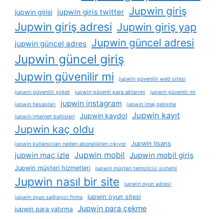
Jupwin giriş
jupwin giris twitter
jupwin girisi
Jupwin giriş adresi
Jupwin giriş yap
Jupwin güncel adresi
jupwin güncel adres
Jupwin güncel giriş
Jupwin güvenilir mi
jupwin güvenilir web sitesi
jupwin güvenilir şirket
jupwin güvenli para aktarımı
jupwin güvenlir mi
jupwin instagram
jupwin hesapları
jupwin i̇maj gelişme
Jupwin kayıt
Jupwin kaydol
jupwin i̇nternet bahisleri
Jupwin kaç oldu
Jupwin lisans
jupwin kullanıcıları neden abonelikten çıkıyor
Jupwin mobil
jupwin maç izle
Jupwin mobil giriş
Jupwin müşteri hizmetleri
jupwin müşteri temsilcisi sistemi
Jupwin nasıl bir site
jupwin oyun adresi
jupwin oyun sitesi
jupwin oyun sağlayıcı firma
Jupwin para çekme
jupwin para yatırma