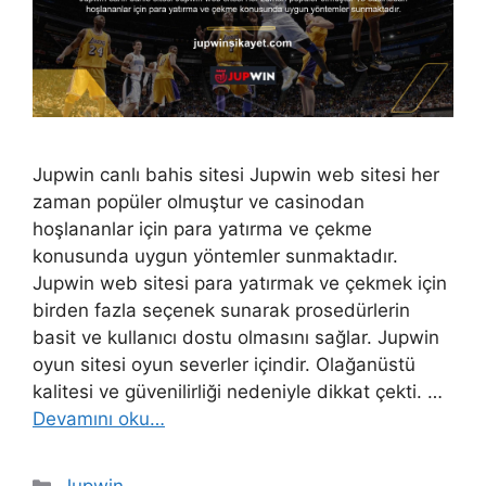
Jupwin canlı bahis sitesi Jupwin web sitesi her
zaman popüler olmuştur ve casinodan
hoşlananlar için para yatırma ve çekme
konusunda uygun yöntemler sunmaktadır.
Jupwin web sitesi para yatırmak ve çekmek için
birden fazla seçenek sunarak prosedürlerin
basit ve kullanıcı dostu olmasını sağlar. Jupwin
oyun sitesi oyun severler içindir. Olağanüstü
kalitesi ve güvenilirliği nedeniyle dikkat çekti. …
Devamını oku…
Kategoriler