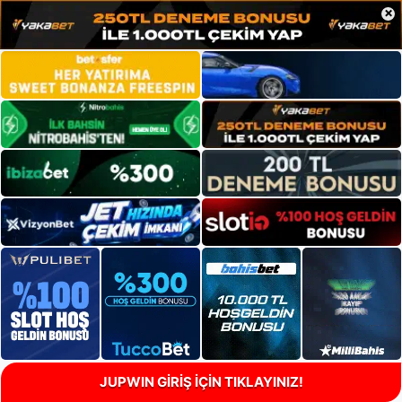
×
JUPWIN GİRİŞ İÇİN TIKLAYINIZ!