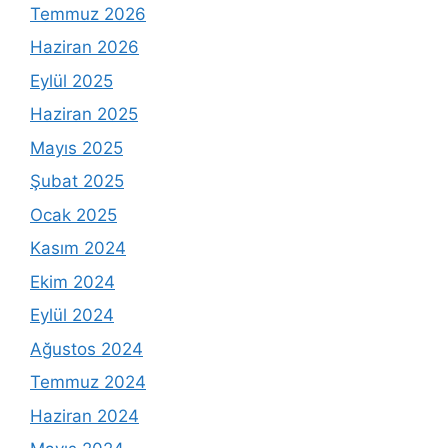
Temmuz 2026
Haziran 2026
Eylül 2025
Haziran 2025
Mayıs 2025
Şubat 2025
Ocak 2025
Kasım 2024
Ekim 2024
Eylül 2024
Ağustos 2024
Temmuz 2024
Haziran 2024