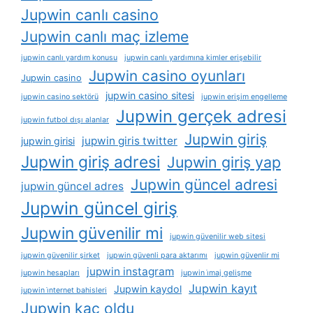
Jupwin canlı casino
Jupwin canlı maç izleme
jupwin canlı yardım konusu
jupwin canlı yardımına kimler erişebilir
Jupwin casino oyunları
Jupwin casino
jupwin casino sitesi
jupwin casino sektörü
jupwin erişim engelleme
Jupwin gerçek adresi
jupwin futbol dışı alanlar
Jupwin giriş
jupwin giris twitter
jupwin girisi
Jupwin giriş adresi
Jupwin giriş yap
Jupwin güncel adresi
jupwin güncel adres
Jupwin güncel giriş
Jupwin güvenilir mi
jupwin güvenilir web sitesi
jupwin güvenilir şirket
jupwin güvenli para aktarımı
jupwin güvenlir mi
jupwin instagram
jupwin hesapları
jupwin i̇maj gelişme
Jupwin kayıt
Jupwin kaydol
jupwin i̇nternet bahisleri
Jupwin kaç oldu