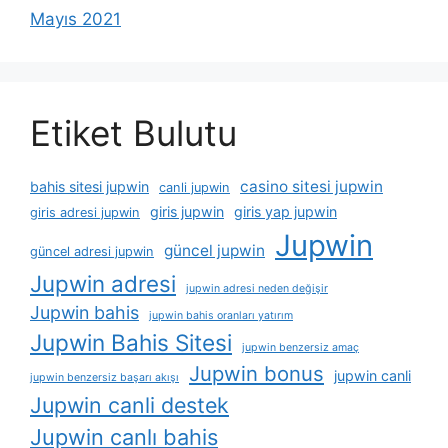
Mayıs 2021
Etiket Bulutu
casino sitesi jupwin
bahis sitesi jupwin
canli jupwin
giris jupwin
giris yap jupwin
giris adresi jupwin
Jupwin
güncel jupwin
güncel adresi jupwin
Jupwin adresi
jupwin adresi neden değişir
Jupwin bahis
jupwin bahis oranları yatırım
Jupwin Bahis Sitesi
jupwin benzersiz amaç
Jupwin bonus
jupwin canli
jupwin benzersiz başarı akışı
Jupwin canli destek
Jupwin canlı bahis