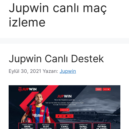
Jupwin canlı maç
izleme
Jupwin Canlı Destek
Eylül 30, 2021
Yazarı:
Jupwin