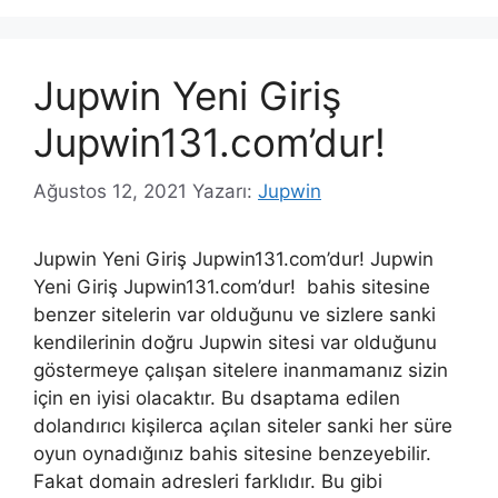
Jupwin Yeni Giriş
Jupwin131.com’dur!
Ağustos 12, 2021
Yazarı:
Jupwin
Jupwin Yeni Giriş Jupwin131.com’dur! Jupwin
Yeni Giriş Jupwin131.com’dur! bahis sitesine
benzer sitelerin var olduğunu ve sizlere sanki
kendilerinin doğru Jupwin sitesi var olduğunu
göstermeye çalışan sitelere inanmamanız sizin
için en iyisi olacaktır. Bu dsaptama edilen
dolandırıcı kişilerca açılan siteler sanki her süre
oyun oynadığınız bahis sitesine benzeyebilir.
Fakat domain adresleri farklıdır. Bu gibi