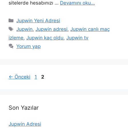
sitelerde hesabınızı …
Devamını oku…
Kategoriler
Jupwin Yeni Adresi
Etiketler
Jupwin
,
Jupwin adresi
,
Jupwin canlı maç
izleme
,
Jupwin kaç oldu
,
Jupwin tv
Yorum yap
Yazı
Sayfa
Sayfa
←
Önceki
1
2
dolaşımı
Son Yazılar
Jupwin Adresi