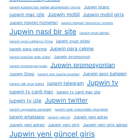
Jupwin lisans
jupwin kullanıcıları neden abonelikten çıkıyor
Jupwin mobil
jupwin maç izle
Jupwin mobil giriş
Jupwin müşteri hizmetleri
jupwin müşteri temsilcisi sistemi
Jupwin nasıl bir site
jupwin oyun adresi
jupwin oyun sitesi
jupwin oyun sağlayıcı firma
Jupwin para çekme
jupwin para yatırma
Jupwin promosyon
jupwin popüler web sitesi
Jupwin promosyonları
jupwin promosyon kodu
Jupwin spor bahisleri
Jupwin Sitesi
jupwin slot casino oyunları
Jupwin tv
jupwin telegram
jupwin tek oyun bahis
jupwin tv canli maç
jupwin tv canli maç izle
Jupwin twitter
jupwin tv izle
jupwin uygulama seçeneği
jupwin web sitesindeki şikayetler
jupwin whatsapp
Jupwin yeni adres
jupwin yatırım
Jupwin yeni adresi
Jupwin yeni giriş
Jupwin yeni giriş adresi
Jupwin yeni güncel giriş