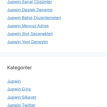
Jupwin Sanal Çözümler
Jupwin Destek Deneme
Jupwin Bahis Düzenlemeleri
Jupwin Mevcut Adres
Jupwin Slot Seçenekleri
Jupwin Yeni Deneyim
Kategoriler
Jupwin
Jupwin Giriş
Jupwin Şikayet
Jupwin Twitter