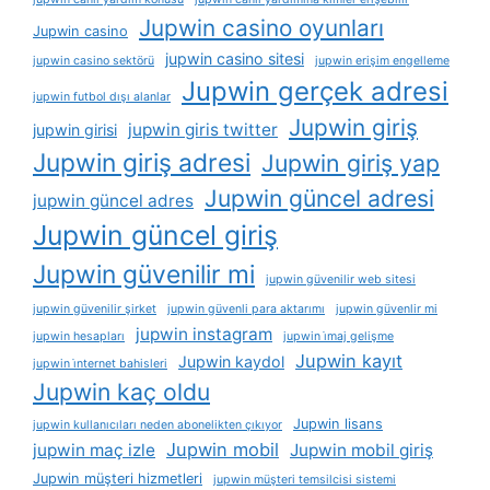
Jupwin casino oyunları
Jupwin casino
jupwin casino sitesi
jupwin casino sektörü
jupwin erişim engelleme
Jupwin gerçek adresi
jupwin futbol dışı alanlar
Jupwin giriş
jupwin giris twitter
jupwin girisi
Jupwin giriş adresi
Jupwin giriş yap
Jupwin güncel adresi
jupwin güncel adres
Jupwin güncel giriş
Jupwin güvenilir mi
jupwin güvenilir web sitesi
jupwin güvenilir şirket
jupwin güvenli para aktarımı
jupwin güvenlir mi
jupwin instagram
jupwin hesapları
jupwin i̇maj gelişme
Jupwin kayıt
Jupwin kaydol
jupwin i̇nternet bahisleri
Jupwin kaç oldu
Jupwin lisans
jupwin kullanıcıları neden abonelikten çıkıyor
Jupwin mobil
jupwin maç izle
Jupwin mobil giriş
Jupwin müşteri hizmetleri
jupwin müşteri temsilcisi sistemi