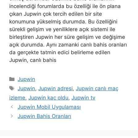
incelendiği forumlarda bu özelliği ile ön plana
çıkan Jupwin çok tercih edilen bir site
konumuna yükselmiş durumda. Bu özelliğini
sürekli gelişim ve yeniliklere açık sistemi ile
birleştiren Jupwin her süre gelişim ve değişime
açık durumda. Aynı zamanki canlı bahis oranları
da gerçekte tatmin edici belirleme edilen
Jupwin, canlı bahis
Kategoriler
Jupwin
Etiketler
Jupwin
,
Jupwin adresi
,
Jupwin canlı maç
izleme
,
Jupwin kaç oldu
,
Jupwin tv
Yazı
Jupwin Mobil Uygulaması
dolaşımı
Jupwin Bahis Oranları