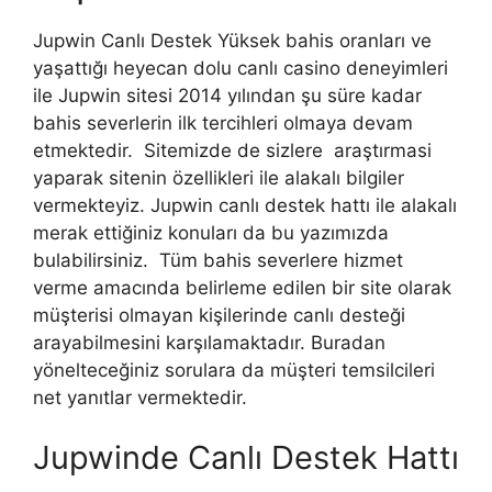
Jupwin Canlı Destek Yüksek bahis oranları ve
yaşattığı heyecan dolu canlı casino deneyimleri
ile Jupwin sitesi 2014 yılından şu süre kadar
bahis severlerin ilk tercihleri olmaya devam
etmektedir. Sitemizde de sizlere araştırmasi
yaparak sitenin özellikleri ile alakalı bilgiler
vermekteyiz. Jupwin canlı destek hattı ile alakalı
merak ettiğiniz konuları da bu yazımızda
bulabilirsiniz. Tüm bahis severlere hizmet
verme amacında belirleme edilen bir site olarak
müşterisi olmayan kişilerinde canlı desteği
arayabilmesini karşılamaktadır. Buradan
yönelteceğiniz sorulara da müşteri temsilcileri
net yanıtlar vermektedir.
Jupwinde Canlı Destek Hattı