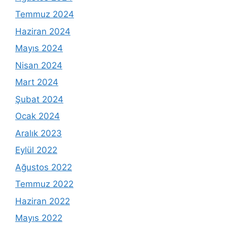
Temmuz 2024
Haziran 2024
Mayıs 2024
Nisan 2024
Mart 2024
Şubat 2024
Ocak 2024
Aralık 2023
Eylül 2022
Ağustos 2022
Temmuz 2022
Haziran 2022
Mayıs 2022