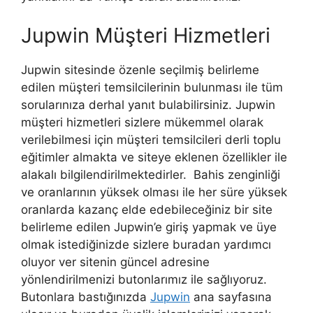
Jupwin Müşteri Hizmetleri
Jupwin sitesinde özenle seçilmiş belirleme
edilen müşteri temsilcilerinin bulunması ile tüm
sorularınıza derhal yanıt bulabilirsiniz. Jupwin
müşteri hizmetleri sizlere mükemmel olarak
verilebilmesi için müşteri temsilcileri derli toplu
eğitimler almakta ve siteye eklenen özellikler ile
alakalı bilgilendirilmektedirler. Bahis zenginliği
ve oranlarının yüksek olması ile her süre yüksek
oranlarda kazanç elde edebileceğiniz bir site
belirleme edilen Jupwin’e giriş yapmak ve üye
olmak istediğinizde sizlere buradan yardımcı
oluyor ver sitenin güncel adresine
yönlendirilmenizi butonlarımız ile sağlıyoruz.
Butonlara bastığınızda
Jupwin
ana sayfasına