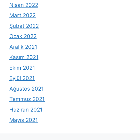
Nisan 2022
Mart 2022
Şubat 2022
Ocak 2022
Aralık 2021
Kasım 2021
Ekim 2021
Eylül 2021
Ağustos 2021
Temmuz 2021
Haziran 2021
Mayıs 2021