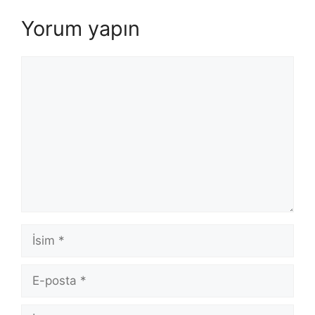
Yorum yapın
Yorum
İsim
E-
posta
İnternet