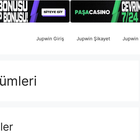
Jupwin Giriş
Jupwin Şikayet
Jupwin 
ümleri
ler