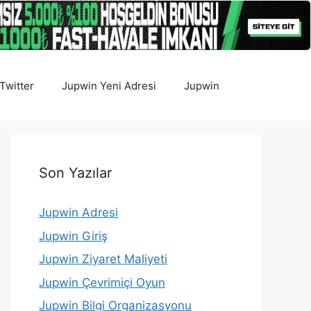
Twitter
Jupwin Yeni Adresi
Jupwin
Son Yazılar
Jupwin Adresi
Jupwin Giriş
Jupwin Ziyaret Maliyeti
Jupwin Çevrimiçi Oyun
Jupwin Bilgi Organizasyonu