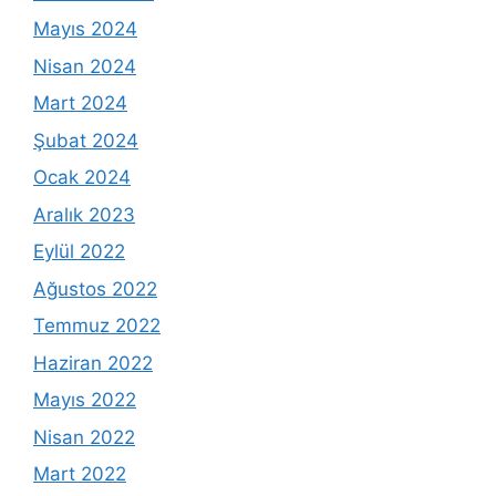
Mayıs 2024
Nisan 2024
Mart 2024
Şubat 2024
Ocak 2024
Aralık 2023
Eylül 2022
Ağustos 2022
Temmuz 2022
Haziran 2022
Mayıs 2022
Nisan 2022
Mart 2022