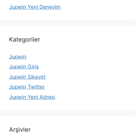
Jupwin Yeni Deneyim
Kategoriler
Jupwin
Jupwin Giriş
Jupwin Şikayet
Jupwin Twitter
Jupwin Yeni Adresi
Arşivler