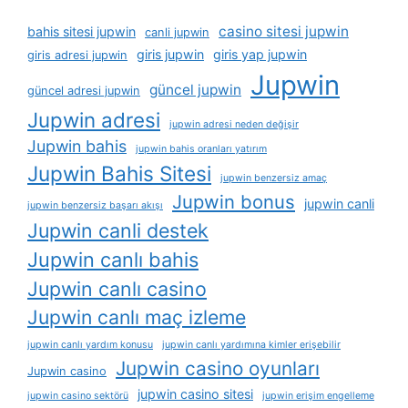
casino sitesi jupwin
bahis sitesi jupwin
canli jupwin
giris jupwin
giris yap jupwin
giris adresi jupwin
Jupwin
güncel jupwin
güncel adresi jupwin
Jupwin adresi
jupwin adresi neden değişir
Jupwin bahis
jupwin bahis oranları yatırım
Jupwin Bahis Sitesi
jupwin benzersiz amaç
Jupwin bonus
jupwin canli
jupwin benzersiz başarı akışı
Jupwin canli destek
Jupwin canlı bahis
Jupwin canlı casino
Jupwin canlı maç izleme
jupwin canlı yardım konusu
jupwin canlı yardımına kimler erişebilir
Jupwin casino oyunları
Jupwin casino
jupwin casino sitesi
jupwin casino sektörü
jupwin erişim engelleme