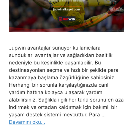
Jupwin avantajlar sunuyor kullanıcılara
sundukları avantajlar ve sağladıkları basitlik
nedeniyle bu kesinlikle başarılabilir. Bu
destinasyonları seçme ve hızlı bir şekilde para
kazanmaya başlama özgürlüğüne sahipsiniz.
Herhangi bir sorunla karşılaştığınızda canlı
yardım hattına kolayca ulaşarak yardım
alabilirsiniz. Sağlıkla ilgili her türlü sorunu en aza
indirmek ve ortadan kaldırmak için bakımlı bir
yaşam destek sistemi mevcuttur. Para …
Devamını oku…