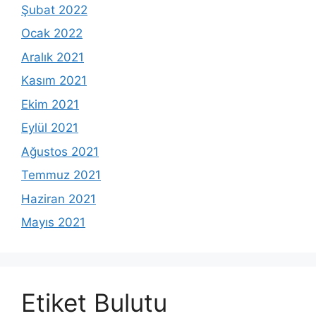
Şubat 2022
Ocak 2022
Aralık 2021
Kasım 2021
Ekim 2021
Eylül 2021
Ağustos 2021
Temmuz 2021
Haziran 2021
Mayıs 2021
Etiket Bulutu