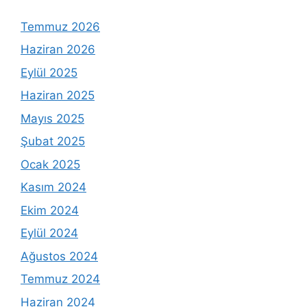
Temmuz 2026
Haziran 2026
Eylül 2025
Haziran 2025
Mayıs 2025
Şubat 2025
Ocak 2025
Kasım 2024
Ekim 2024
Eylül 2024
Ağustos 2024
Temmuz 2024
Haziran 2024