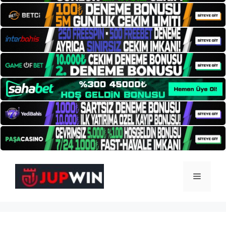
İçeriğe
atla
Menü