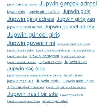
Jupwin gerçek adresi
jupwin futbol dışı alanlar
Jupwin giriş
jupwin giris twitter
jupwin girisi
Jupwin giriş adresi
Jupwin giriş yap
Jupwin güncel adresi
jupwin güncel adres
Jupwin güncel giriş
Jupwin güvenilir mi
jupwin güvenilir web sitesi
jupwin güvenilir şirket
jupwin güvenli para aktarımı
jupwin güvenlir mi
jupwin instagram
jupwin hesapları
jupwin i̇maj gelişme
Jupwin kayıt
Jupwin kaydol
jupwin i̇nternet bahisleri
Jupwin kaç oldu
Jupwin lisans
jupwin kullanıcıları neden abonelikten çıkıyor
Jupwin mobil
jupwin maç izle
Jupwin mobil giriş
Jupwin müşteri hizmetleri
jupwin müşteri temsilcisi sistemi
Jupwin nasıl bir site
jupwin oyun adresi
jupwin oyun sitesi
jupwin oyun sağlayıcı firma