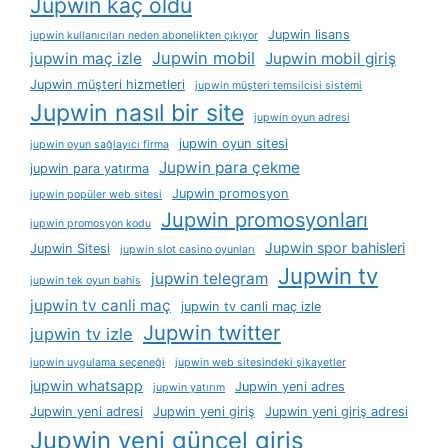
Jupwin kaç oldu
Jupwin lisans
jupwin kullanıcıları neden abonelikten çıkıyor
Jupwin mobil
jupwin maç izle
Jupwin mobil giriş
Jupwin müşteri hizmetleri
jupwin müşteri temsilcisi sistemi
Jupwin nasıl bir site
jupwin oyun adresi
jupwin oyun sitesi
jupwin oyun sağlayıcı firma
Jupwin para çekme
jupwin para yatırma
Jupwin promosyon
jupwin popüler web sitesi
Jupwin promosyonları
jupwin promosyon kodu
Jupwin spor bahisleri
Jupwin Sitesi
jupwin slot casino oyunları
Jupwin tv
jupwin telegram
jupwin tek oyun bahis
jupwin tv canli maç
jupwin tv canli maç izle
Jupwin twitter
jupwin tv izle
jupwin uygulama seçeneği
jupwin web sitesindeki şikayetler
jupwin whatsapp
Jupwin yeni adres
jupwin yatırım
Jupwin yeni adresi
Jupwin yeni giriş
Jupwin yeni giriş adresi
Jupwin yeni güncel giriş