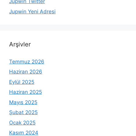
Jupwin Twitter
Jupwin Yeni Adresi
Arşivler
Temmuz 2026
Haziran 2026
Eylül 2025
Haziran 2025
Mayıs 2025
Şubat 2025
Ocak 2025
Kasım 2024