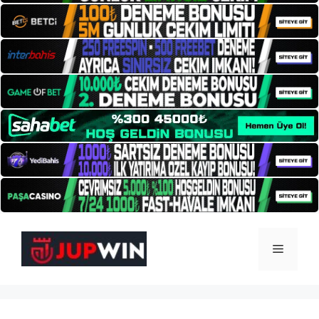
İçeriğe
atla
Menü