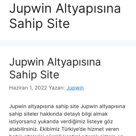
Jupwin Altyapısına
Sahip Site
Jupwin Altyapısına
Sahip Site
Haziran 1, 2022
Yazarı:
Jupwin
Jupwin altyapısına sahip site Jupwin altyapısına
sahip siteler hakkında detaylı bilgi almak
istiyorsanız yukarıda verdiğimiz listeye göz
atabilirsiniz. Ekibimiz Türkiye’de hizmet veren