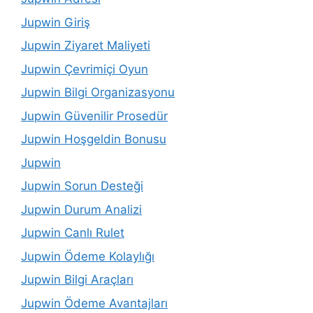
Jupwin Giriş
Jupwin Ziyaret Maliyeti
Jupwin Çevrimiçi Oyun
Jupwin Bilgi Organizasyonu
Jupwin Güvenilir Prosedür
Jupwin Hoşgeldin Bonusu
Jupwin
Jupwin Sorun Desteği
Jupwin Durum Analizi
Jupwin Canlı Rulet
Jupwin Ödeme Kolaylığı
Jupwin Bilgi Araçları
Jupwin Ödeme Avantajları