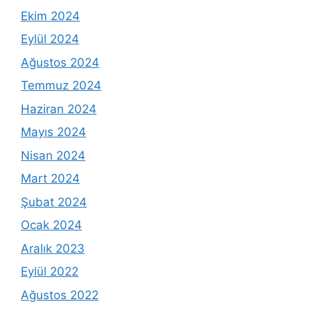
Ekim 2024
Eylül 2024
Ağustos 2024
Temmuz 2024
Haziran 2024
Mayıs 2024
Nisan 2024
Mart 2024
Şubat 2024
Ocak 2024
Aralık 2023
Eylül 2022
Ağustos 2022