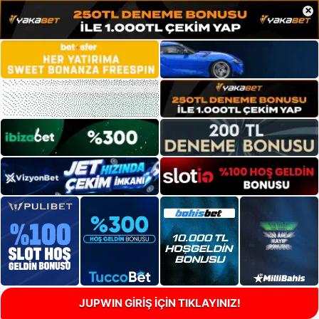
×
JUPWIN GİRİŞ İÇİN TIKLAYINIZ!