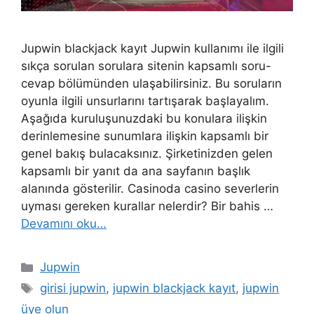
Jupwin blackjack kayıt Jupwin kullanımı ile ilgili
sıkça sorulan sorulara sitenin kapsamlı soru-
cevap bölümünden ulaşabilirsiniz. Bu soruların
oyunla ilgili unsurlarını tartışarak başlayalım.
Aşağıda kuruluşunuzdaki bu konulara ilişkin
derinlemesine sunumlara ilişkin kapsamlı bir
genel bakış bulacaksınız. Şirketinizden gelen
kapsamlı bir yanıt da ana sayfanın başlık
alanında gösterilir. Casinoda casino severlerin
uyması gereken kurallar nelerdir? Bir bahis …
Devamını oku…
Kategoriler
Jupwin
Etiketler
girisi jupwin
,
jupwin blackjack kayıt
,
jupwin
üye olun