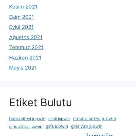
Kasım 2021
Ekim 2021
Eylül 2021
Ağustos 2021
Temmuz 2021
Haziran 2021
Mayıs 2021
Etiket Bulutu
casino sitesi jupwin
bahis sitesi jupwin
canli jupwin
giris jupwin
giris yap jupwin
giris adresi jupwin