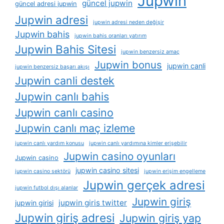
Jupwin
güncel jupwin
güncel adresi jupwin
Jupwin adresi
jupwin adresi neden değişir
Jupwin bahis
jupwin bahis oranları yatırım
Jupwin Bahis Sitesi
jupwin benzersiz amaç
Jupwin bonus
jupwin canli
jupwin benzersiz başarı akışı
Jupwin canli destek
Jupwin canlı bahis
Jupwin canlı casino
Jupwin canlı maç izleme
jupwin canlı yardım konusu
jupwin canlı yardımına kimler erişebilir
Jupwin casino oyunları
Jupwin casino
jupwin casino sitesi
jupwin casino sektörü
jupwin erişim engelleme
Jupwin gerçek adresi
jupwin futbol dışı alanlar
Jupwin giriş
jupwin giris twitter
jupwin girisi
Jupwin giriş adresi
Jupwin giriş yap