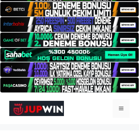
İçeriğe
atla
Menü