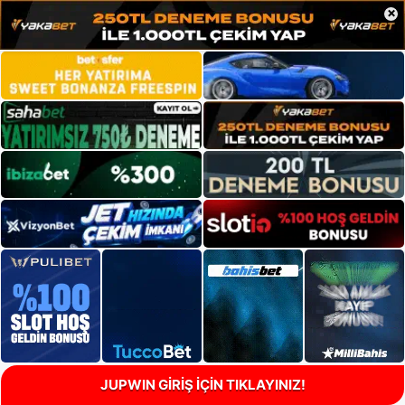
×
JUPWIN GİRİŞ İÇİN TIKLAYINIZ!