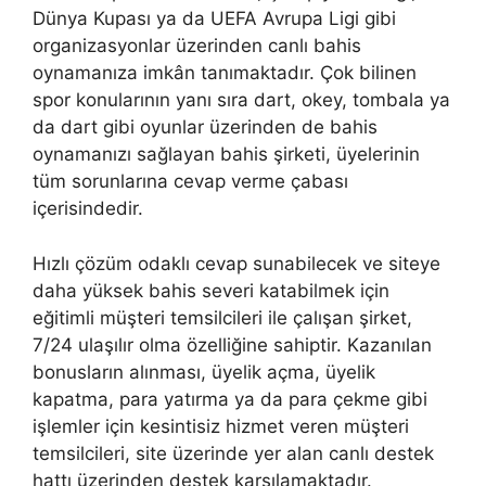
Dünya Kupası ya da UEFA Avrupa Ligi gibi
organizasyonlar üzerinden canlı bahis
oynamanıza imkân tanımaktadır. Çok bilinen
spor konularının yanı sıra dart, okey, tombala ya
da dart gibi oyunlar üzerinden de bahis
oynamanızı sağlayan bahis şirketi, üyelerinin
tüm sorunlarına cevap verme çabası
içerisindedir.
Hızlı çözüm odaklı cevap sunabilecek ve siteye
daha yüksek bahis severi katabilmek için
eğitimli müşteri temsilcileri ile çalışan şirket,
7/24 ulaşılır olma özelliğine sahiptir. Kazanılan
bonusların alınması, üyelik açma, üyelik
kapatma, para yatırma ya da para çekme gibi
işlemler için kesintisiz hizmet veren müşteri
temsilcileri, site üzerinde yer alan canlı destek
hattı üzerinden destek karşılamaktadır.