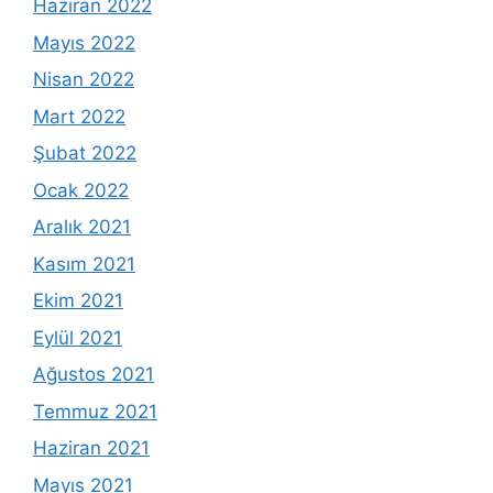
Haziran 2022
Mayıs 2022
Nisan 2022
Mart 2022
Şubat 2022
Ocak 2022
Aralık 2021
Kasım 2021
Ekim 2021
Eylül 2021
Ağustos 2021
Temmuz 2021
Haziran 2021
Mayıs 2021