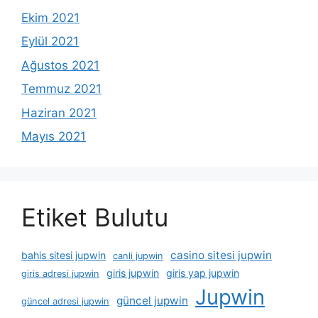
Ekim 2021
Eylül 2021
Ağustos 2021
Temmuz 2021
Haziran 2021
Mayıs 2021
Etiket Bulutu
casino sitesi jupwin
bahis sitesi jupwin
canli jupwin
giris jupwin
giris yap jupwin
giris adresi jupwin
Jupwin
güncel jupwin
güncel adresi jupwin