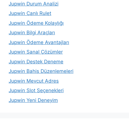
Jupwin Durum Analizi
Jupwin Canlı Rulet
Jupwin Ödeme Kolaylığı
Jupwin Bilgi Araçları
Jupwin Ödeme Avantajları
Jupwin Sanal Çözümler
Jupwin Destek Deneme
Jupwin Bahis Düzenlemeleri
Jupwin Mevcut Adres
Jupwin Slot Seçenekleri
Jupwin Yeni Deneyim