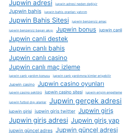
Jupwin adresi
jupwin adresi neden değişir
Jupwin bahis
jupwin bahis oranları yatırım
Jupwin Bahis Sitesi
jupwin benzersiz amaç
Jupwin bonus
jupwin canli
jupwin benzersiz başarı akışı
Jupwin canli destek
Jupwin canlı bahis
Jupwin canlı casino
Jupwin canlı maç izleme
jupwin canlı yardım konusu
jupwin canlı yardımına kimler erişebilir
Jupwin casino oyunları
Jupwin casino
jupwin casino sitesi
jupwin casino sektörü
jupwin erişim engelleme
Jupwin gerçek adresi
jupwin futbol dışı alanlar
Jupwin giriş
jupwin giris twitter
jupwin girisi
Jupwin giriş adresi
Jupwin giriş yap
Jupwin güncel adresi
jupwin güncel adres