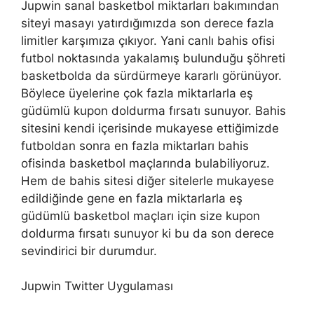
Jupwin sanal basketbol miktarları bakımından
siteyi masayı yatırdığımızda son derece fazla
limitler karşımıza çıkıyor. Yani canlı bahis ofisi
futbol noktasında yakalamış bulunduğu şöhreti
basketbolda da sürdürmeye kararlı görünüyor.
Böylece üyelerine çok fazla miktarlarla eş
güdümlü kupon doldurma fırsatı sunuyor. Bahis
sitesini kendi içerisinde mukayese ettiğimizde
futboldan sonra en fazla miktarları bahis
ofisinda basketbol maçlarında bulabiliyoruz.
Hem de bahis sitesi diğer sitelerle mukayese
edildiğinde gene en fazla miktarlarla eş
güdümlü basketbol maçları için size kupon
doldurma fırsatı sunuyor ki bu da son derece
sevindirici bir durumdur.
Jupwin Twitter Uygulaması