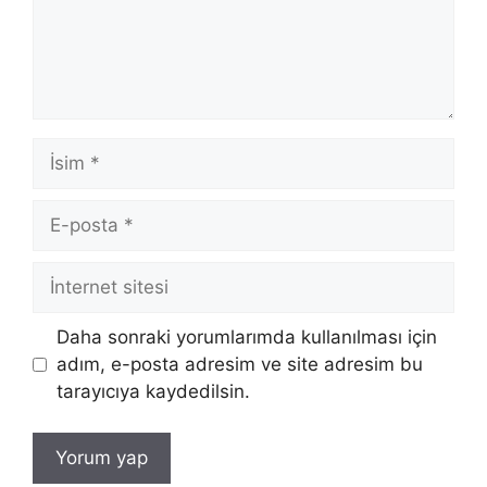
İsim
E-
posta
İnternet
sitesi
Daha sonraki yorumlarımda kullanılması için
adım, e-posta adresim ve site adresim bu
tarayıcıya kaydedilsin.