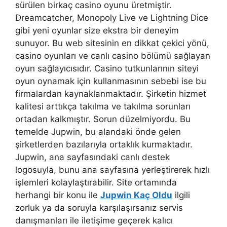
sürülen birkaç casino oyunu üretmiştir.
Dreamcatcher, Monopoly Live ve Lightning Dice
gibi yeni oyunlar size ekstra bir deneyim
sunuyor. Bu web sitesinin en dikkat çekici yönü,
casino oyunları ve canlı casino bölümü sağlayan
oyun sağlayıcısıdır. Casino tutkunlarının siteyi
oyun oynamak için kullanmasının sebebi ise bu
firmalardan kaynaklanmaktadır. Şirketin hizmet
kalitesi arttıkça takılma ve takılma sorunları
ortadan kalkmıştır. Sorun düzelmiyordu. Bu
temelde Jupwin, bu alandaki önde gelen
şirketlerden bazılarıyla ortaklık kurmaktadır.
Jupwin, ana sayfasındaki canlı destek
logosuyla, bunu ana sayfasına yerleştirerek hızlı
işlemleri kolaylaştırabilir. Site ortamında
herhangi bir konu ile
Jupwin Kaç Oldu
ilgili
zorluk ya da soruyla karşılaşırsanız servis
danışmanları ile iletişime geçerek kalıcı