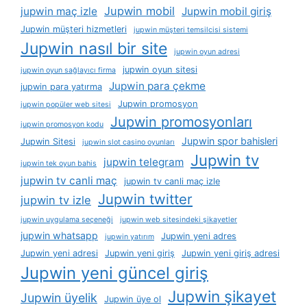
Jupwin mobil
jupwin maç izle
Jupwin mobil giriş
Jupwin müşteri hizmetleri
jupwin müşteri temsilcisi sistemi
Jupwin nasıl bir site
jupwin oyun adresi
jupwin oyun sitesi
jupwin oyun sağlayıcı firma
Jupwin para çekme
jupwin para yatırma
Jupwin promosyon
jupwin popüler web sitesi
Jupwin promosyonları
jupwin promosyon kodu
Jupwin spor bahisleri
Jupwin Sitesi
jupwin slot casino oyunları
Jupwin tv
jupwin telegram
jupwin tek oyun bahis
jupwin tv canli maç
jupwin tv canli maç izle
Jupwin twitter
jupwin tv izle
jupwin uygulama seçeneği
jupwin web sitesindeki şikayetler
jupwin whatsapp
Jupwin yeni adres
jupwin yatırım
Jupwin yeni adresi
Jupwin yeni giriş
Jupwin yeni giriş adresi
Jupwin yeni güncel giriş
Jupwin şikayet
Jupwin üyelik
Jupwin üye ol