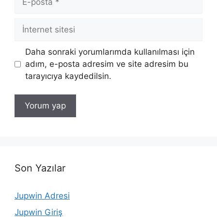
posta
İnternet
sitesi
Daha sonraki yorumlarımda kullanılması için
adım, e-posta adresim ve site adresim bu
tarayıcıya kaydedilsin.
Son Yazılar
Jupwin Adresi
Jupwin Giriş