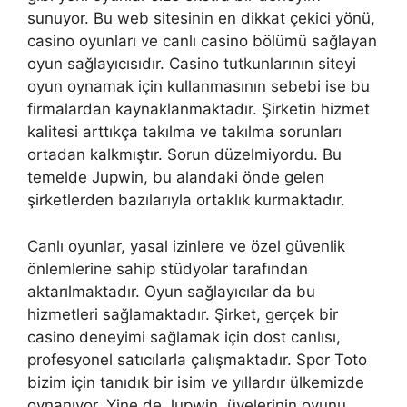
sunuyor. Bu web sitesinin en dikkat çekici yönü,
casino oyunları ve canlı casino bölümü sağlayan
oyun sağlayıcısıdır. Casino tutkunlarının siteyi
oyun oynamak için kullanmasının sebebi ise bu
firmalardan kaynaklanmaktadır. Şirketin hizmet
kalitesi arttıkça takılma ve takılma sorunları
ortadan kalkmıştır. Sorun düzelmiyordu. Bu
temelde Jupwin, bu alandaki önde gelen
şirketlerden bazılarıyla ortaklık kurmaktadır.
Canlı oyunlar, yasal izinlere ve özel güvenlik
önlemlerine sahip stüdyolar tarafından
aktarılmaktadır. Oyun sağlayıcılar da bu
hizmetleri sağlamaktadır. Şirket, gerçek bir
casino deneyimi sağlamak için dost canlısı,
profesyonel satıcılarla çalışmaktadır. Spor Toto
bizim için tanıdık bir isim ve yıllardır ülkemizde
oynanıyor. Yine de Jupwin, üyelerinin oyunu