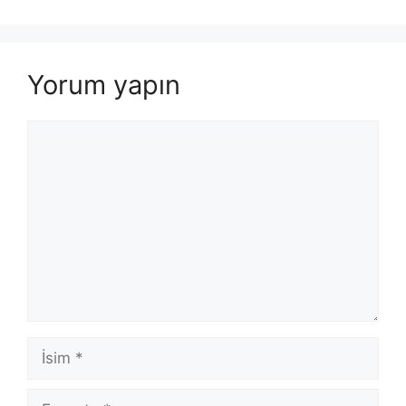
Yorum yapın
Yorum
İsim
E-