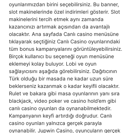
oyunlarımızdan birini seçebilirsiniz. Bu banner,
slot makinelerinde özel indirimleri gösterir. Slot
makinelerini tercih etmek aynı zamanda
kazancınızı artırmak açısından da avantajlı
olacaktır. Ana sayfada Canlı casino menüsüne
tıklayarak seçtiğiniz Canlı Casino oyunlarındaki
tüm bonus kampanyalarını görüntüleyebilirsiniz.
Birçok kullanıcı bu seçeneği oyun menüsüne
eklemeyi kolay buluyor. Lobi ve oyun
sağlayıcısını aşağıda görebilirsiniz. Dağıtıcının
Türk olduğu bir masada ne kadar uzun süre
beklerseniz kazanmak o kadar keyifli olacaktır.
Rulet ve bakara gibi masa oyunlarının yanı sıra
blackjack, video poker ve casino hold’em gibi
canlı casino oyunları da oynanabilmektedir.
Kampanyanın keyfi artırdığı doğrudur. Canlı
casino oyunları yalnızca gerçek parayla
oynanabilir. Jupwin Casino, oyuncuların gerçek