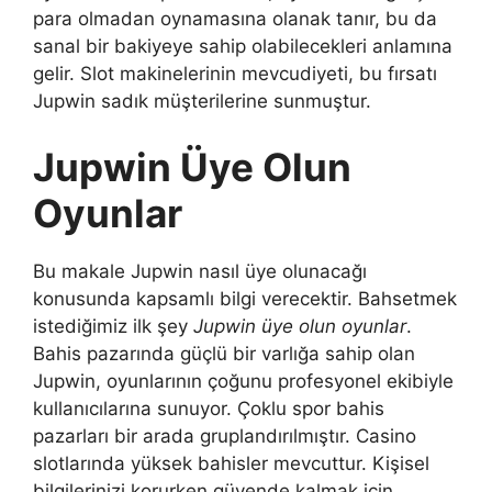
para olmadan oynamasına olanak tanır, bu da
sanal bir bakiyeye sahip olabilecekleri anlamına
gelir. Slot makinelerinin mevcudiyeti, bu fırsatı
Jupwin sadık müşterilerine sunmuştur.
Jupwin Üye Olun
Oyunlar
Bu makale Jupwin nasıl üye olunacağı
konusunda kapsamlı bilgi verecektir. Bahsetmek
istediğimiz ilk şey
Jupwin üye olun oyunlar
.
Bahis pazarında güçlü bir varlığa sahip olan
Jupwin, oyunlarının çoğunu profesyonel ekibiyle
kullanıcılarına sunuyor. Çoklu spor bahis
pazarları bir arada gruplandırılmıştır. Casino
slotlarında yüksek bahisler mevcuttur. Kişisel
bilgilerinizi korurken güvende kalmak için