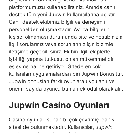
platformumuzu kullanabilirsiniz. Anında canlı
destek tüm yeni Jupwin kullanıcılarına açıktır.
Canlı destek ekibimiz bilgili ve deneyimli
personelden oluşmaktadır. Ayrıca bilgilerin
kişisel olmaması durumunda site ve hesabınızla
ilgili sorularınız veya sorunlarınız için bizimle
iletişime geçebilirsiniz. Ekibin ilgili ekiplerle
işbirliği yapma tutkusu, onları mükemmel bir
eşleşme haline getiriyor. Sitede en çok
kullanılan uygulamalardan biri Jupwin Bonus’tur.
Jupwin bonusları farklı oyunlara uygulanır ve
önemli sayıda oyuncu bunları ek ödül olarak alır.
Jupwin Casino Oyunları
Casino oyunları sunan birçok çevrimiçi bahis
sitesi de bulunmaktadır. Kullanıcılar,
Jupwin