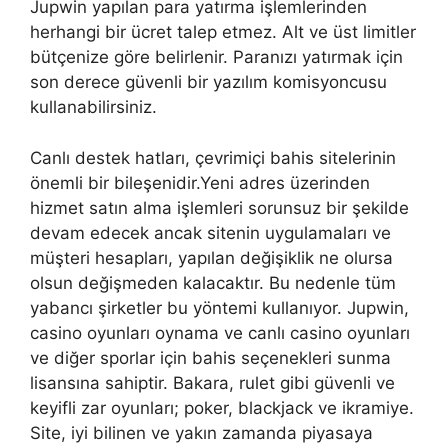
Jupwin yapılan para yatırma işlemlerinden
herhangi bir ücret talep etmez. Alt ve üst limitler
bütçenize göre belirlenir. Paranızı yatırmak için
son derece güvenli bir yazılım komisyoncusu
kullanabilirsiniz.
Canlı destek hatları, çevrimiçi bahis sitelerinin
önemli bir bileşenidir.Yeni adres üzerinden
hizmet satın alma işlemleri sorunsuz bir şekilde
devam edecek ancak sitenin uygulamaları ve
müşteri hesapları, yapılan değişiklik ne olursa
olsun değişmeden kalacaktır. Bu nedenle tüm
yabancı şirketler bu yöntemi kullanıyor. Jupwin,
casino oyunları oynama ve canlı casino oyunları
ve diğer sporlar için bahis seçenekleri sunma
lisansına sahiptir. Bakara, rulet gibi güvenli ve
keyifli zar oyunları; poker, blackjack ve ikramiye.
Site, iyi bilinen ve yakın zamanda piyasaya