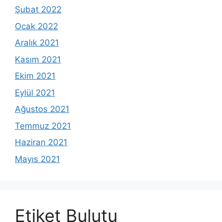
Şubat 2022
Ocak 2022
Aralık 2021
Kasım 2021
Ekim 2021
Eylül 2021
Ağustos 2021
Temmuz 2021
Haziran 2021
Mayıs 2021
Etiket Bulutu