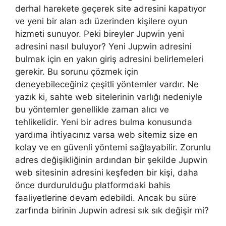
derhal harekete geçerek site adresini kapatıyor
ve yeni bir alan adı üzerinden kişilere oyun
hizmeti sunuyor. Peki bireyler Jupwin yeni
adresini nasıl buluyor? Yeni Jupwin adresini
bulmak için en yakın giriş adresini belirlemeleri
gerekir. Bu sorunu çözmek için
deneyebileceğiniz çeşitli yöntemler vardır. Ne
yazık ki, sahte web sitelerinin varlığı nedeniyle
bu yöntemler genellikle zaman alıcı ve
tehlikelidir. Yeni bir adres bulma konusunda
yardıma ihtiyacınız varsa web sitemiz size en
kolay ve en güvenli yöntemi sağlayabilir. Zorunlu
adres değişikliğinin ardından bir şekilde Jupwin
web sitesinin adresini keşfeden bir kişi, daha
önce durdurulduğu platformdaki bahis
faaliyetlerine devam edebildi. Ancak bu süre
zarfında birinin Jupwin adresi sık sık değişir mi?