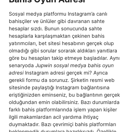
Sosyal medya platformu Instagram’a canlı
bahisçiler ve ünlüler gibi davranan sahte
hesaplar sızdı. Bunun sonucunda sahte
hesaplarla karşılaşmaktan çekinen bahis
yatırımcıları, bet sitesi hesabının gerçek olup
olmadığı gibi sorular sorarak aldıkları yanıtlara
göre bu hesapları takip etmeye başladılar. Aynı
senaryoda
Jupwin sosyal medya bahis oyun
adresi
Instagram adresi gerçek mi? Ayrıca
gerekli formu da sorunuz. Şirketin resmi web
sitesinde paylaştığı Instagram bağlantısına
eriştiğinizden eminseniz, bu bağlantının gerçek
olduğundan emin olabilirsiniz. Bazı durumlarda
farklı bahis platformlarında işlem yapan kişiler
ilgili makamlardan acil yardıma ihtiyaç
duymaktadır. Bazı çevrimiçi bahis platformları
beklenmedik durumlara hazırlıksızdı. Özellikle