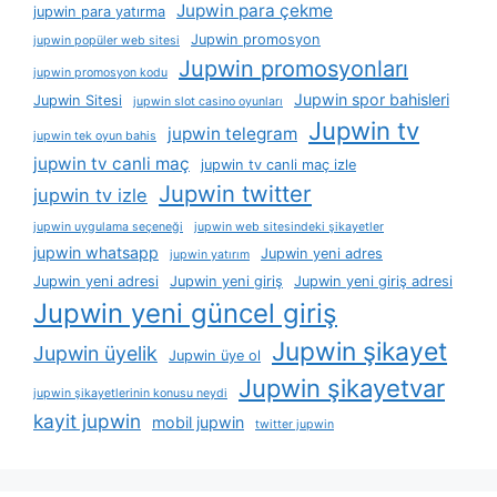
Jupwin para çekme
jupwin para yatırma
Jupwin promosyon
jupwin popüler web sitesi
Jupwin promosyonları
jupwin promosyon kodu
Jupwin spor bahisleri
Jupwin Sitesi
jupwin slot casino oyunları
Jupwin tv
jupwin telegram
jupwin tek oyun bahis
jupwin tv canli maç
jupwin tv canli maç izle
Jupwin twitter
jupwin tv izle
jupwin uygulama seçeneği
jupwin web sitesindeki şikayetler
jupwin whatsapp
Jupwin yeni adres
jupwin yatırım
Jupwin yeni adresi
Jupwin yeni giriş
Jupwin yeni giriş adresi
Jupwin yeni güncel giriş
Jupwin şikayet
Jupwin üyelik
Jupwin üye ol
Jupwin şikayetvar
jupwin şikayetlerinin konusu neydi
kayit jupwin
mobil jupwin
twitter jupwin