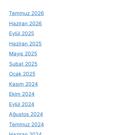
Temmuz 2026
Haziran 2026
Eylül 2025
Haziran 2025
Mayıs 2025
Şubat 2025
Ocak 2025
Kasım 2024
Ekim 2024
Eylül 2024
Ağustos 2024
Temmuz 2024
Haziran 2024