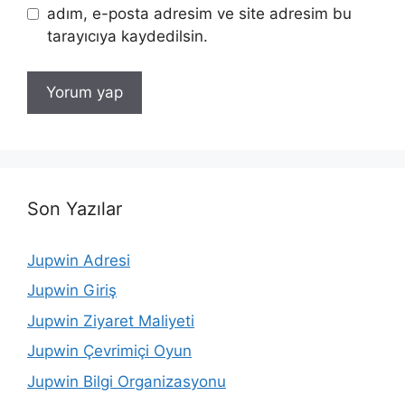
adım, e-posta adresim ve site adresim bu
tarayıcıya kaydedilsin.
Son Yazılar
Jupwin Adresi
Jupwin Giriş
Jupwin Ziyaret Maliyeti
Jupwin Çevrimiçi Oyun
Jupwin Bilgi Organizasyonu