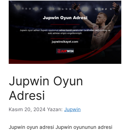
Jupwin Oyun
Adresi
Kasım 20, 2024
Yazarı:
Jupwin
Jupwin oyun adresi Jupwin oyununun adresi