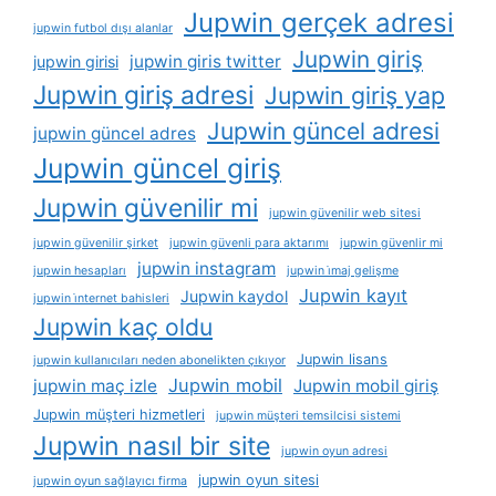
Jupwin gerçek adresi
jupwin futbol dışı alanlar
Jupwin giriş
jupwin giris twitter
jupwin girisi
Jupwin giriş adresi
Jupwin giriş yap
Jupwin güncel adresi
jupwin güncel adres
Jupwin güncel giriş
Jupwin güvenilir mi
jupwin güvenilir web sitesi
jupwin güvenilir şirket
jupwin güvenli para aktarımı
jupwin güvenlir mi
jupwin instagram
jupwin hesapları
jupwin i̇maj gelişme
Jupwin kayıt
Jupwin kaydol
jupwin i̇nternet bahisleri
Jupwin kaç oldu
Jupwin lisans
jupwin kullanıcıları neden abonelikten çıkıyor
Jupwin mobil
jupwin maç izle
Jupwin mobil giriş
Jupwin müşteri hizmetleri
jupwin müşteri temsilcisi sistemi
Jupwin nasıl bir site
jupwin oyun adresi
jupwin oyun sitesi
jupwin oyun sağlayıcı firma