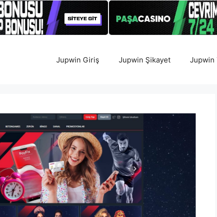
Jupwin Giriş
Jupwin Şikayet
Jupwin 