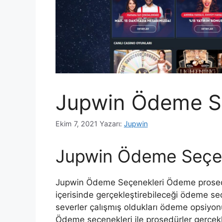
Jupwin Ödeme S
Ekim 7, 2021
Yazarı:
Jupwin
Jupwin Ödeme Seçen
Jupwin Ödeme Seçenekleri Ödeme prosedür
içerisinde gerçekleştirebileceği ödeme se
severler çalışmış oldukları ödeme opsiyonu
Ödeme seçenekleri ile prosedürler gerçekl