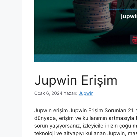
Jupwin Erişim
Ocak 6, 2024
Yazarı:
Jupwin
Jupwin erişim Jupwin Erişim Sorunları 21. 
dünyada, erişim ve kullanımın artmasıyla 
sorun yaşıyorsanız, izleyicilerinizin çoğu 
teknoloji ve altyapıyı kullanan Jupwin, ma