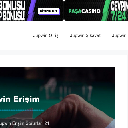
Jupwin Giriş
Jupwin Şikayet
Jupwin 