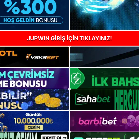
JUPWIN GİRİŞ İÇİN TIKLAYINIZ!