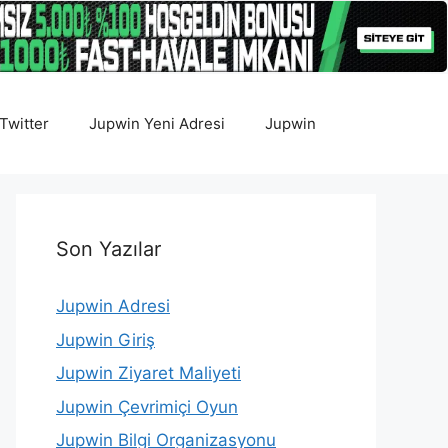
Twitter
Jupwin Yeni Adresi
Jupwin
Son Yazılar
Jupwin Adresi
Jupwin Giriş
Jupwin Ziyaret Maliyeti
Jupwin Çevrimiçi Oyun
Jupwin Bilgi Organizasyonu