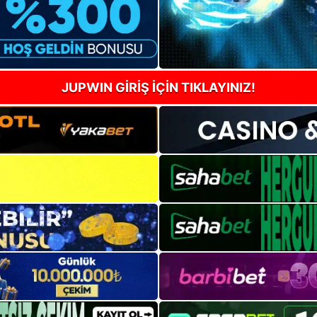
JUPWIN GİRİŞ İÇİN TIKLAYINIZ!