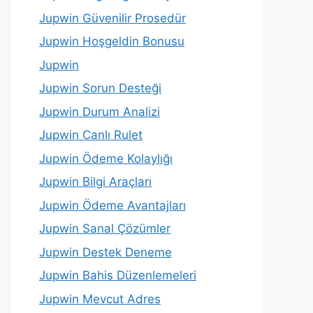
Jupwin Güvenilir Prosedür
Jupwin Hoşgeldin Bonusu
Jupwin
Jupwin Sorun Desteği
Jupwin Durum Analizi
Jupwin Canlı Rulet
Jupwin Ödeme Kolaylığı
Jupwin Bilgi Araçları
Jupwin Ödeme Avantajları
Jupwin Sanal Çözümler
Jupwin Destek Deneme
Jupwin Bahis Düzenlemeleri
Jupwin Mevcut Adres