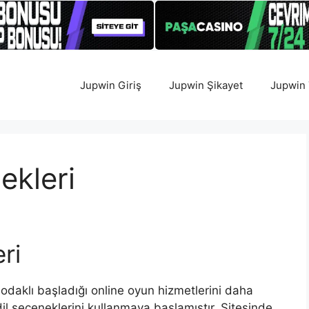
Jupwin Giriş
Jupwin Şikayet
Jupwin 
ekleri
ri
odaklı başladığı online oyun hizmetlerini daha
dil seçeneklerini kullanmaya başlamıştır. Sitesinde