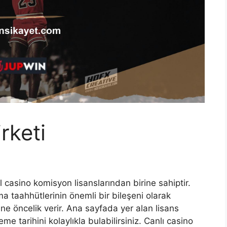
rketi
l casino komisyon lisanslarından birine sahiptir.
ma taahhütlerinin önemli bir bileşeni olarak
ine öncelik verir. Ana sayfada yer alan lisans
e tarihini kolaylıkla bulabilirsiniz. Canlı casino