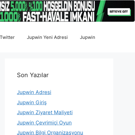
Twitter
Jupwin Yeni Adresi
Jupwin
Son Yazılar
Jupwin Adresi
Jupwin Giriş
Jupwin Ziyaret Maliyeti
Jupwin Çevrimiçi Oyun
Jupwin Bilgi Organizasyonu