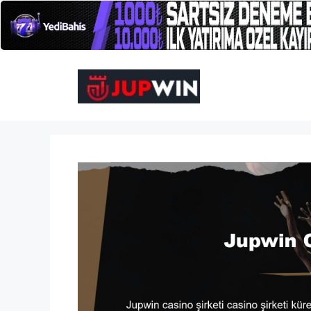
İçeriğe
atla