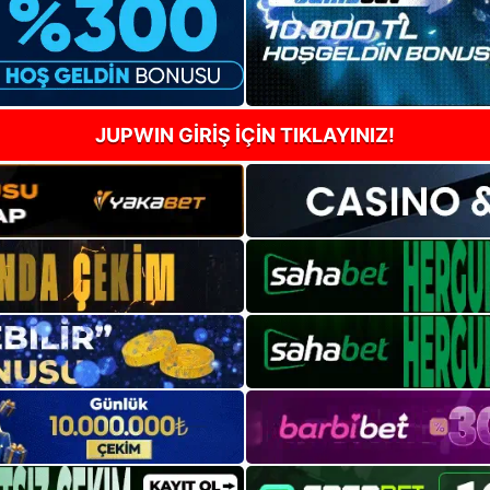
JUPWIN GİRİŞ İÇİN TIKLAYINIZ!